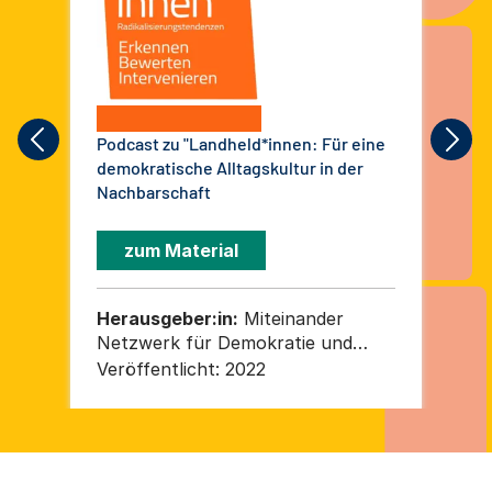
Podcast zu "Landheld*innen: Für eine
Rec
demokratische Alltagskultur in der
Pä
Nachbarschaft
zum Material
Herausgeber:in:
Miteinander
He
Netzwerk für Demokratie und
Ne
Weltoffenheit in Sachsen-Anhalt e.
We
Veröffentlicht:
2022
Ver
V.
e.V