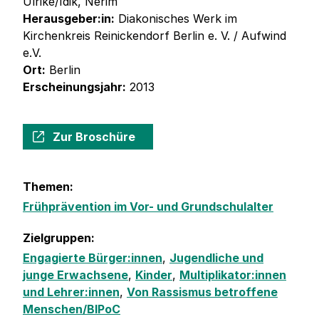
Ulrike/Idik, Nerim
Herausgeber:in:
Diakonisches Werk im
Kirchenkreis Reinickendorf Berlin e. V. / Aufwind
e.V.
Ort:
Berlin
Erscheinungsjahr:
2013
Zur Broschüre
Themen:
Frühprävention im Vor- und Grundschulalter
Zielgruppen:
Engagierte Bürger:innen
,
Jugendliche und
junge Erwachsene
,
Kinder
,
Multiplikator:innen
und Lehrer:innen
,
Von Rassismus betroffene
Menschen/BIPoC