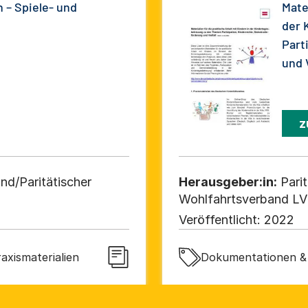
 – Spiele- und
Mate
der 
Part
und V
z
nd/Paritätischer
Herausgeber:in:
Pari
Wohlfahrtsverband LV B
Veröffentlicht:
2022
axismaterialien
Dokumentationen & E