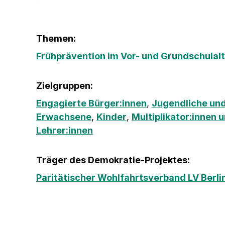
Themen:
Frühprävention im Vor- und Grundschulal
Zielgruppen:
Engagierte Bürger:innen
,
Jugendliche und
Erwachsene
,
Kinder
,
Multiplikator:innen 
Lehrer:innen
Träger des Demokratie-Projektes:
Paritätischer Wohlfahrtsverband LV Berlin