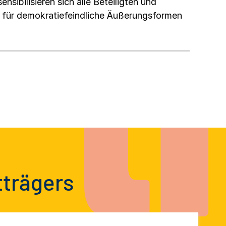
nsibilisieren sich alle Beteiligten und
e für demokratiefeindliche Äußerungsformen
tträgers