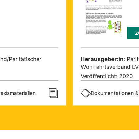
z
nd/Paritätischer
Herausgeber:in:
Pari
Wohlfahrtsverband LV B
Veröffentlicht:
2020
axismaterialien
Dokumentationen & E