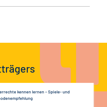
tträgers
errechte kennen lernen – Spiele- und
hodenempfehlung