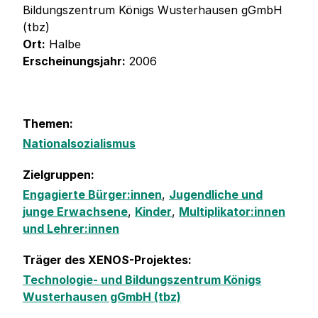
Bildungszentrum Königs Wusterhausen gGmbH
(tbz)
Ort:
Halbe
Erscheinungsjahr:
2006
Themen:
Nationalsozialismus
Zielgruppen:
Engagierte Bürger:innen
,
Jugendliche und
junge Erwachsene
,
Kinder
,
Multiplikator:innen
und Lehrer:innen
Träger des XENOS-Projektes:
Technologie- und Bildungszentrum Königs
Wusterhausen gGmbH (tbz)