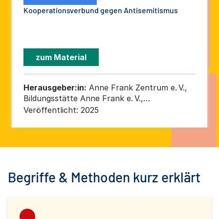
Kooperationsverbund gegen Antisemitismus
zum Material
Herausgeber:in:
Anne Frank Zentrum e. V.,
Bildungsstätte Anne Frank e. V.,
Bundesverband der Recherche- und
Veröffentlicht:
2025
Informationsstellen Antisemitismus e. V.
(RIAS Bund), Kreuzberger Initiative gegen
Antisemitismus – KIgA e. V., Zentralrat der
Juden in Deutschland K.d.ö.R.
Begriffe & Methoden kurz erklärt