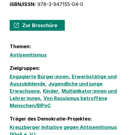
ISBN/ISSN:
978-3-947155-04-0
Zur Broschüre
Themen:
Antisemitismus
Zielgruppen:
Engagierte Bürger:innen
,
Erwerbstätige und
Auszubildende
,
Jugendliche und junge
Erwachsene
,
Kinder
,
Multiplikator:innen und
Lehrer:innen
,
Von Rassismus betroffene
Menschen/BIPoC
Träger des Demokratie-Projektes:
Kreuzberger Initiative gegen Antisemitismus
(KIgA e. V.)