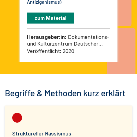
Antiziganismus)
zum Material
Herausgeber:in:
Dokumentations-
He
und Kulturzentrum Deutscher
ge
Sinti und Roma
Do
Veröffentlicht:
2020
Ver
Ku
un
Begriffe & Methoden kurz erklärt
Struktureller Rassismus