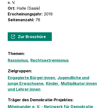
e. V.
Ort:
Halle (Saale)
Erscheinungsjahr:
2019
Seitenanzahl:
78
Zur Broschüre
Themen:
Rassismus
,
Rechtsextremismus
Zielgruppen:
Engagierte Bürger:innen
,
Jugendliche und
junge Erwachsene
,
Kinder
,
Multiplikator:innen
und Lehrer:innen
Träger des Demokratie-Projektes:
Miteinander e. V. - Netzwerk für Demokratie