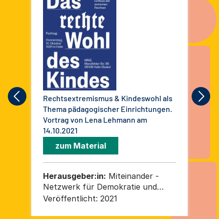
Rechtsextremismus & Kindeswohl als
Ges
Thema pädagogischer Einrichtungen.
Erz
Vortrag von Lena Lehmann am
Vor
14.10.2021
14.
zum Material
Herausgeber:in:
Miteinander -
He
Netzwerk für Demokratie und
Ne
Weltoffenheit in Sachsen-Anhalt e.
Wel
Veröffentlicht:
2021
Ver
V.
V.