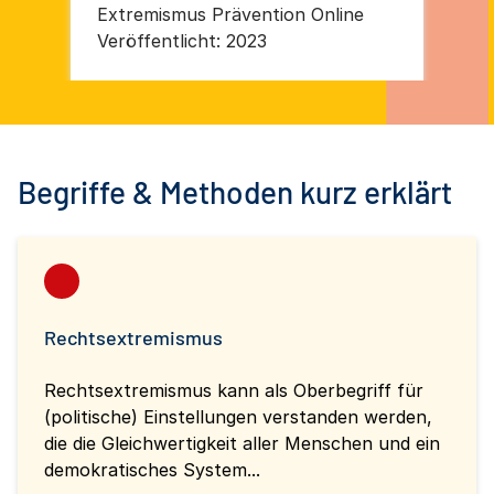
Extremismus Prävention Online
Bun
be
Veröffentlicht:
2023
Ver
(BA
pol
in 
mo
Der
Begriffe & Methoden kurz erklärt
e.
Rechtsextremismus
Rechtsextremismus kann als Oberbegriff für
(politische) Einstellungen verstanden werden,
die die Gleichwertigkeit aller Menschen und ein
demokratisches System...