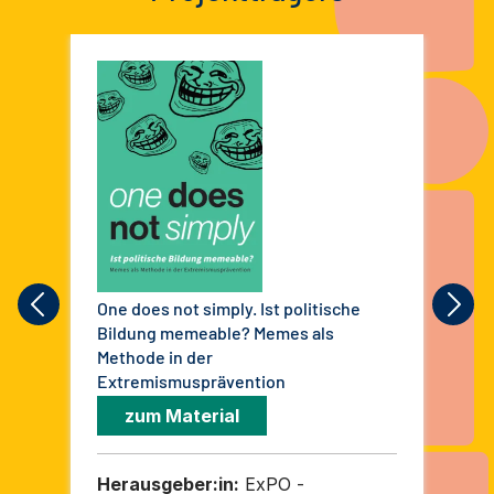
One does not simply. Ist politische
KN:
Bildung memeable? Memes als
Isl
Methode in der
De
Extremismusprävention
zum Material
Herausgeber:in:
ExPO -
He