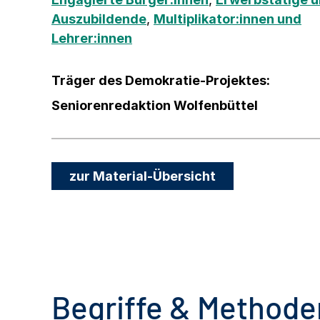
Auszubildende
,
Multiplikator:innen und
Lehrer:innen
Träger des Demokratie-Projektes:
Seniorenredaktion Wolfenbüttel
zur Material-Übersicht
Begriffe & Methoden