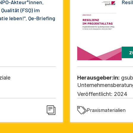
NPO-Akteur*innen.
Resil
Qualität (FSQ) im
e leben!". Qe-Briefing
z
ziale
Herausgeber:in:
gsub
Unternehmensberatu
Veröffentlicht:
2024
Praxismaterialien