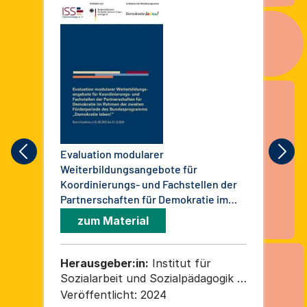
Evaluation modularer
Kur
Weiterbildungsangebote für
zu
Koordinierungs- und Fachstellen der
leb
Partnerschaften für Demokratie im
Bun
Rahmen der zweiten Förderperiode
in 
zum Material
des Bundesprogramms "Demokratie
leben!". Berichtszeitraum 01.05.2022
bis 31.12.2024
Herausgeber:in:
Institut für
He
Sozialarbeit und Sozialpädagogik e.
Wer
V.
Pr
Veröffentlicht:
2024
Ver