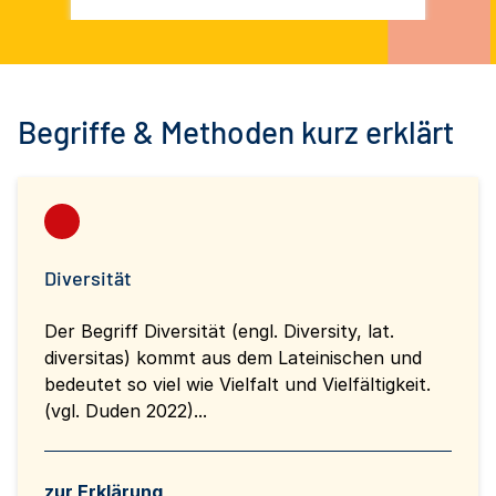
so
Deu
(D
Int
Mi
Begriffe & Methoden kurz erklärt
Ins
Soz
Diversität
Der Begriff Diversität (engl. Diversity, lat.
diversitas) kommt aus dem Lateinischen und
bedeutet so viel wie Vielfalt und Vielfältigkeit.
(vgl. Duden 2022)...
zur Erklärung