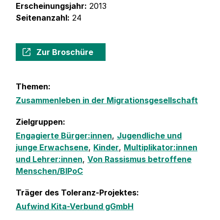
Erscheinungsjahr:
2013
Seitenanzahl:
24
Zur Broschüre
Themen:
Zusammenleben in der Migrationsgesellschaft
Zielgruppen:
Engagierte Bürger:innen
,
Jugendliche und
junge Erwachsene
,
Kinder
,
Multiplikator:innen
und Lehrer:innen
,
Von Rassismus betroffene
Menschen/BIPoC
Träger des Toleranz-Projektes:
Aufwind Kita-Verbund gGmbH