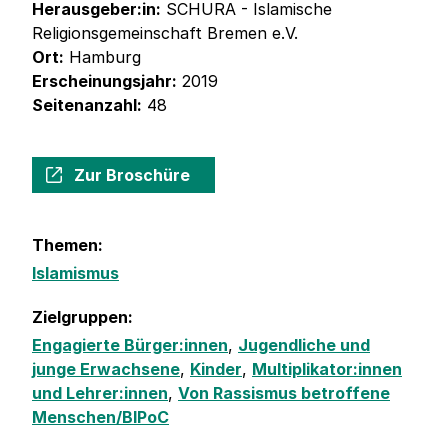
Herausgeber:in:
SCHURA - Islamische
Religionsgemeinschaft Bremen e.V.
Ort:
Hamburg
Erscheinungsjahr:
2019
Seitenanzahl:
48
Zur Broschüre
Themen:
Islamismus
Zielgruppen:
Engagierte Bürger:innen
,
Jugendliche und
junge Erwachsene
,
Kinder
,
Multiplikator:innen
und Lehrer:innen
,
Von Rassismus betroffene
Menschen/BIPoC