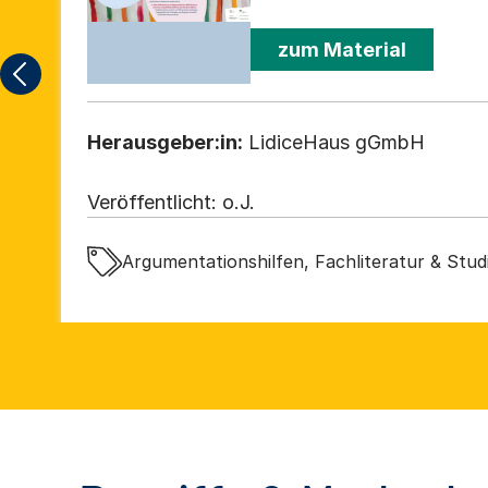
zum Material
Herausgeber:in:
LidiceHaus gGmbH
Veröffentlicht:
o.J.
Argumentationshilfen, Fachliteratur & Stud