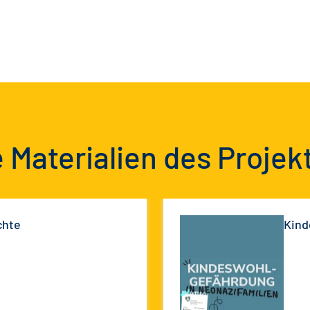
 Materialien des Projek
chte
Kind