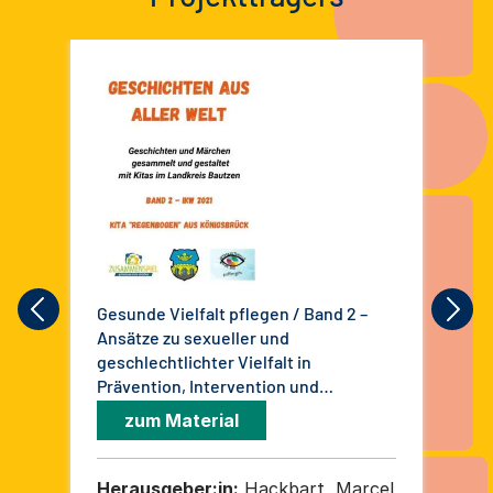
Gesunde Vielfalt pflegen / Band 2 –
Int
Ansätze zu sexueller und
Leh
geschlechtlichter Vielfalt in
met
Prävention, Intervention und
sex
Rehabilitation
Le
zum Material
Herausgeber:in:
Hackbart, Marcel
He