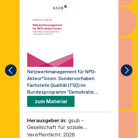
Netzwerkmanagement für NPO-
Ret
Akteur*innen. Sondervorhaben
Zur
Fachstelle Qualität (FSQ) im
Pro
Bundesprogramm "Demokratie
leben!". Qe-Briefing Nr. 2 (März 2026)
zum Material
Herausgeber:in:
gsub –
He
Gesellschaft für soziale
Ges
Unternehmensberatung mbH
Un
Veröffentlicht:
2026
Ver