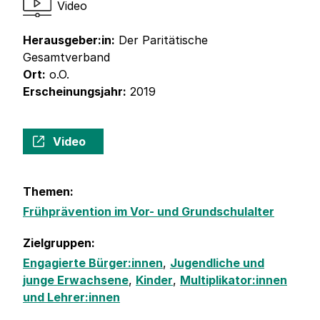
Video
Herausgeber:in:
Der Paritätische
Gesamtverband
Ort:
o.O.
Erscheinungsjahr:
2019
Video
Themen:
Frühprävention im Vor- und Grundschulalter
Zielgruppen:
Engagierte Bürger:innen
,
Jugendliche und
junge Erwachsene
,
Kinder
,
Multiplikator:innen
und Lehrer:innen