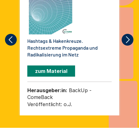
Hashtags & Hakenkreuze.
Mon
Rechtsextreme Propaganda und
in 
Radikalisierung im Netz
zum Material
Herausgeber:in:
BackUp -
He
ComeBack
Op
Veröffentlicht:
o.J.
Ver