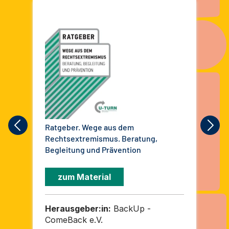
Ratgeber. Wege aus dem
Mon
Rechtsextremismus. Beratung,
in 
Begleitung und Prävention
zum Material
Herausgeber:in:
BackUp -
He
ComeBack e.V.
Op