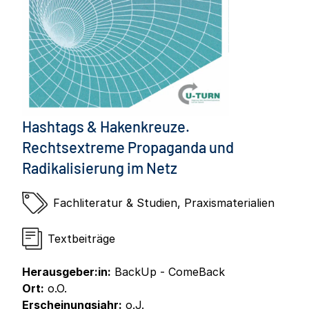
Hashtags & Hakenkreuze.
Rechtsextreme Propaganda und
Radikalisierung im Netz
Fachliteratur & Studien
,
Praxismaterialien
Textbeiträge
Herausgeber:in:
BackUp - ComeBack
Ort:
o.O.
Erscheinungsjahr:
o.J.