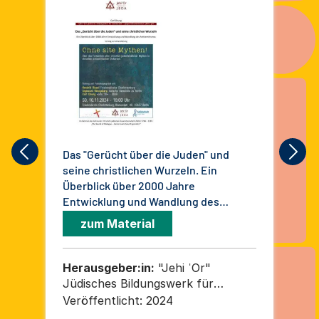
Das "Gerücht über die Juden" und
Res
seine christlichen Wurzeln. Ein
Mod
Überblick über 2000 Jahre
als
Entwicklung und Wandlung des
Ant
Antisemitismus
zum Material
Herausgeber:in:
"Jehi ˈOr"
He
Jüdisches Bildungswerk für
Jü
Demokratie – gegen
De
Veröffentlicht:
2024
Ver
Antisemitismus gUG
An