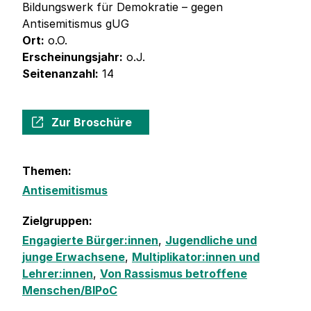
Bildungswerk für Demokratie – gegen
Antisemitismus gUG
Ort:
o.O.
Erscheinungsjahr:
o.J.
Seitenanzahl:
14
Zur Broschüre
Themen:
Antisemitismus
Zielgruppen:
Engagierte Bürger:innen
,
Jugendliche und
junge Erwachsene
,
Multiplikator:innen und
Lehrer:innen
,
Von Rassismus betroffene
Menschen/BIPoC