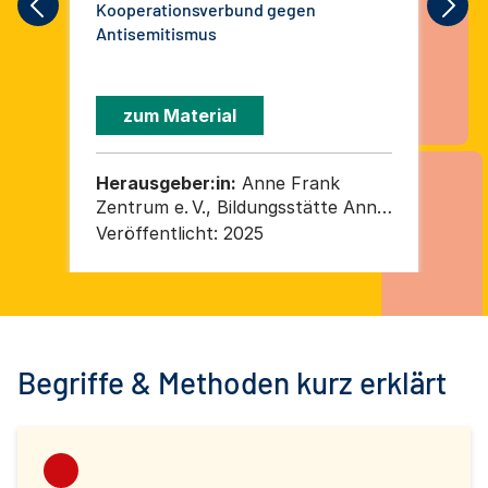
Kooperationsverbund gegen
Wis
Antisemitismus
Ant
zum Material
Herausgeber:in:
Anne Frank
He
Zentrum e. V., Bildungsstätte Anne
Zen
Frank e. V., Bundesverband der
Veröffentlicht:
2025
Ver
Recherche- und
Informationsstellen Antisemitismus
e. V. (RIAS Bund), Kreuzberger
Initiative gegen Antisemitismus –
KIgA e. V., Zentralrat der Juden in
Begriffe & Methoden kurz erklärt
Deutschland K.d.ö.R.