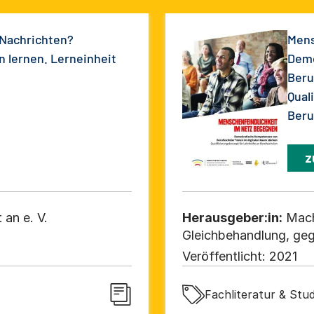
 Nachrichten?
Mens
 lernen. Lerneinheit
Demo
Beru
Qual
Beru
z
an e. V.
Herausgeber:in:
Mach
Gleichbehandlung, geg
Veröffentlicht:
2021
Fachliteratur & Stud