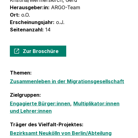
Kristina/Wermerskirch, Gerd
Herausgeber:in:
ARGO-Team
Ort:
o.O.
Erscheinungsjahr:
o.J.
Seitenanzahl:
14
Zur Broschüre
Themen:
Zusammenleben in der Migrationsgesellschaft
Zielgruppen:
Engagierte Bürger:innen
,
Multiplikator:innen
und Lehrer:innen
Träger des Vielfalt-Projektes:
Bezirksamt Neukölln von Berlin/Abteilung