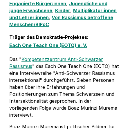
Engagierte Bürger:innen
,
Jugendliche und
junge Erwachsene
,
Kinder
,
Multiplikator:innen
und Lehrer:innen
,
Von Rassismus betroffene
Menschen/BIPoC
Träger des Demokratie-Projektes:
Each One Teach One (EOTO) e. V.
Das "
Kompetenzzentrum Anti-Schwarzer
Rassismus
" des Each One Teach One (EOTO) hat
eine Interviewreihe "Anti-Schwarzer Rassismus
intersektional" durchgeführt. Sieben Personen
haben über ihre Erfahrungen und
Positionierungen zum Thema Schwarzsein und
Intersektionalität gesprochen. In der
vorliegenden Folge wurde Boaz Murinzi Murema
interviewt.
Boaz Murinzi Murema ist politischer Bildner für