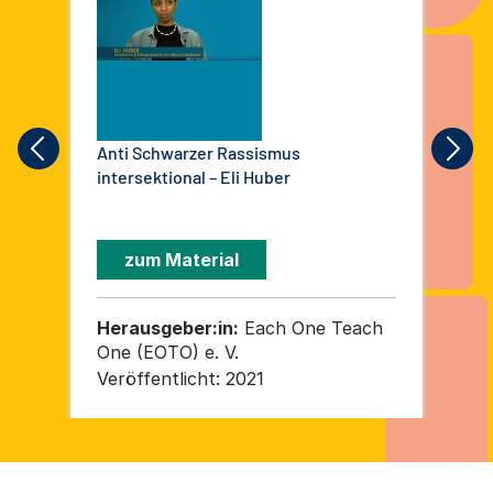
Anti Schwarzer Rassismus
Ant
intersektional – Eli Huber
int
zum Material
Herausgeber:in:
Each One Teach
He
One (EOTO) e. V.
On
Veröffentlicht:
2021
Ver