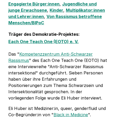
Engagierte Bürger:innen
,
Jugendliche und
junge Erwachsene
,
Kinder
,
Multiplikator:innen
und Lehrer:innen
,
Von Rassismus betroffene
Menschen/BIPoC
Träger des Demokratie-Projektes:
Each One Teach One (EOTO) e. V.
Das "
Kompetenzzentrum Anti-Schwarzer
Rassismus
" des Each One Teach One (EOTO) hat
eine Interviewreihe "Anti-Schwarzer Rassismus
intersektional" durchgeführt. Sieben Personen
haben über ihre Erfahrungen und
Positionierungen zum Thema Schwarzsein und
Intersektionalität gesprochen. In der
vorliegenden Folge wurde Eli Huber interviewt.
Eli Huber ist Mediziner:in, queer, genderfluid und
Co-Begründer:in von "
Black in Medicine
".