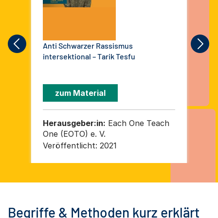
Anti Schwarzer Rassismus
Ant
intersektional – Tarik Tesfu
int
zum Material
Herausgeber:in:
Each One Teach
He
One (EOTO) e. V.
On
Veröffentlicht:
2021
Ver
Begriffe & Methoden kurz erklärt