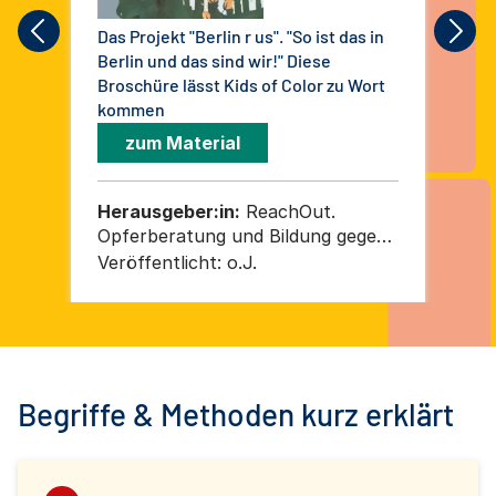
Das Projekt "Berlin r us". "So ist das in
Sin
Berlin und das sind wir!" Diese
(Ku
Broschüre lässt Kids of Color zu Wort
Deb
kommen
zum Material
Herausgeber:in:
ReachOut.
He
Opferberatung und Bildung gegen
Dem
Rechtsextremismus, Rassismus
(VD
Veröffentlicht:
o.J.
Ver
und Antisemitismus und Initiative
ge
Grenzenlos / TheaterX
(M
Begriffe & Methoden kurz erklärt