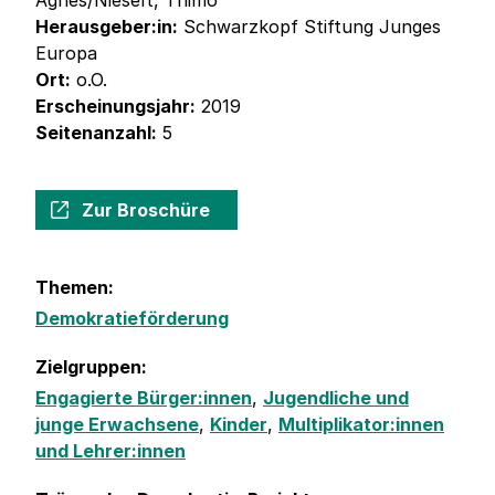
Agnes/NieseIt, Thimo
Herausgeber:in:
Schwarzkopf­ Stiftung Junges
Europa
Ort:
o.O.
Erscheinungsjahr:
2019
Seitenanzahl:
5
Zur Broschüre
Themen:
Demokratieförderung
Zielgruppen:
Engagierte Bürger:innen
,
Jugendliche und
junge Erwachsene
,
Kinder
,
Multiplikator:innen
und Lehrer:innen