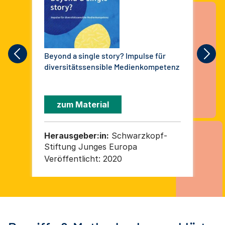
Beyond a single story? Impulse für
Kom
diversitätssensible Medienkompetenz
Zu
Ein
zum Material
Herausgeber:in:
Schwarzkopf-
He
Stiftung Junges Europa
Gem
Veröffentlicht:
2020
Ver