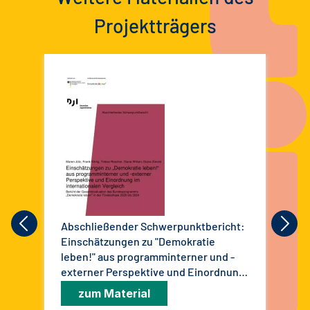
Projektträgers
Abschließender Schwerpunktbericht:
Kur
Einschätzungen zu "Demokratie
zu
leben!" aus programminterner und -
leb
externer Perspektive und Einordnung
Bun
im internationalen Vergleich. Bericht
in 
zum Material
der Gesamtevaluation des