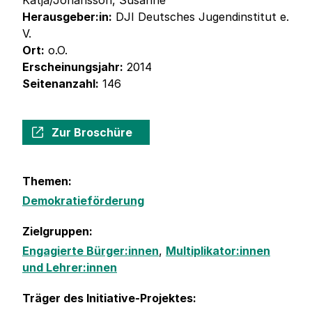
Katja/Johansson, Susanne
Herausgeber:in:
DJI Deutsches Jugendinstitut e.
V.
Ort:
o.O.
Erscheinungsjahr:
2014
Seitenanzahl:
146
Zur Broschüre
Themen:
Demokratieförderung
Zielgruppen:
Engagierte Bürger:innen
,
Multiplikator:innen
und Lehrer:innen
Träger des Initiative-Projektes: