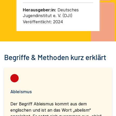
Bundesprogramms "Demokratie
leben!" in der Förderphase 2020 bis
Herausgeber:in:
Deutsches
He
2024
Jugendinstitut e. V. (DJI)
Wer
Pr
Veröffentlicht:
2024
Ver
so
Deu
(D
Int
Mi
Begriffe & Methoden kurz erklärt
Ins
Soz
Ableismus
Der Begriff Ableismus kommt aus dem
englischen und ist an das Wort „abelism“