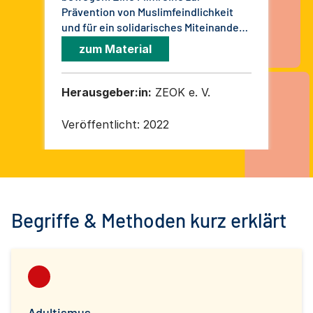
Prävention von Muslimfeindlichkeit
Unt
und für ein solidarisches Miteinander
an Grundschulen
zum Material
Herausgeber:in:
ZEOK e. V.
He
Rel
Uni
Veröffentlicht:
2022
Ver
Begriffe & Methoden kurz erklärt
Adultismus