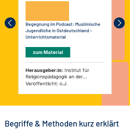
Begegnung im Podcast: Muslimische
Akt
Jugendliche in Ostdeutschland –
ant
Unterrichtsmaterial
Ein
Met
Bil
zum Material
Herausgeber:in:
Institut für
He
Religionspädagogik an der
Universität Leipzig/ZEOK e. V.
Veröffentlicht:
o.J.
Ver
Begriffe & Methoden kurz erklärt