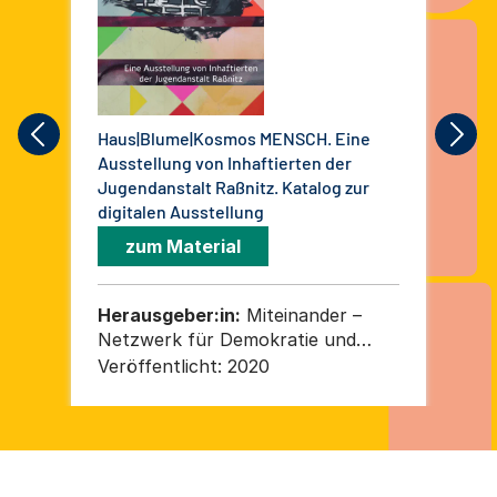
Haus|Blume|Kosmos MENSCH. Eine
Fen
Ausstellung von Inhaftierten der
Pro
Jugendanstalt Raßnitz. Katalog zur
20
digitalen Ausstellung
zum Material
Herausgeber:in:
Miteinander –
He
Netzwerk für Demokratie und
Ne
Weltoffenheit in Sachsen-Anhalt e.
Wel
Veröffentlicht:
2020
Ver
V.
V.