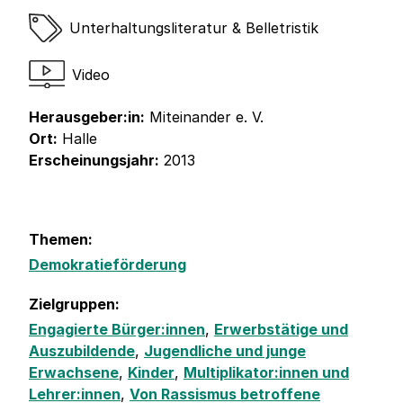
Unterhaltungsliteratur & Belletristik
Video
Herausgeber:in:
Miteinander e. V.
Ort:
Halle
Erscheinungsjahr:
2013
Themen:
Demokratieförderung
Zielgruppen:
Engagierte Bürger:innen
,
Erwerbstätige und
Auszubildende
,
Jugendliche und junge
Erwachsene
,
Kinder
,
Multiplikator:innen und
Lehrer:innen
,
Von Rassismus betroffene