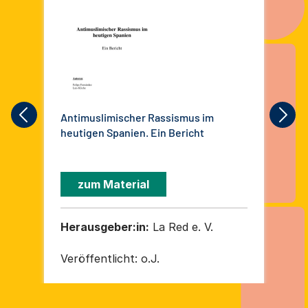
Antimuslimischer Rassismus im
ope
heutigen Spanien. Ein Bericht
com
und
Abs
zum Material
Herausgeber:in:
La Red e. V.
He
Veröffentlicht:
o.J.
Ver