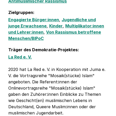
Antimuslimischer Rassismus
Zielgruppen:
Engagierte Bürger:innen
,
Jugendliche und
junge Erwachsene
,
Kinder
,
Multiplikator:innen
und Lehrer:innen
,
Von Rassismus betroffene
Menschen/BIPoC
Träger des Demokratie-Projektes:
La Red e. V.
2020 hat La Red e. V. in Kooperation mit Juma e.
V. die Vortragsreihe "Mosaik(stücke) Islam"
angeboten. Die Referent:innen der
Onlinevortragsreihe "Mosaik(stücke) Islam"
gaben den Zuhörer:innen Einblicke zu Themen
wie Geschicht(en) muslimischen Lebens in
Deutschland, Queere Muslim:innen oder der
muslimischen Jugendarbeit.