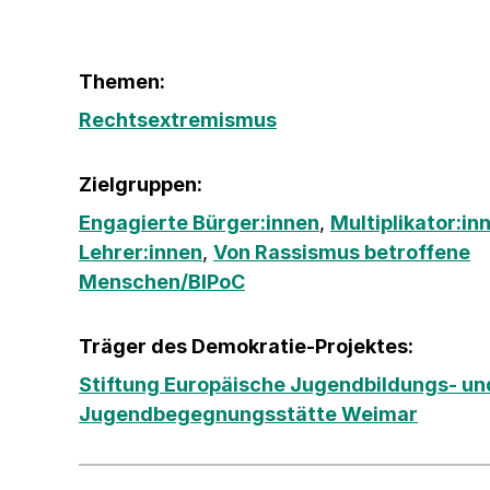
Themen:
Rechtsextremismus
Zielgruppen:
Engagierte Bürger:innen
,
Multiplikator:in
Lehrer:innen
,
Von Rassismus betroffene
Menschen/BIPoC
Träger des Demokratie-Projektes:
Stiftung Europäische Jugendbildungs- un
Jugendbegegnungsstätte Weimar