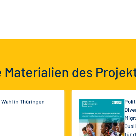
 Materialien des Projek
r Wahl in Thüringen
Poli
Dive
Migr
Qual
für 