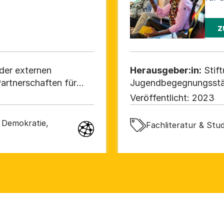
z
der externen
Herausgeber:in:
Stif
artnerschaften für
Jugendbegegnungsstä
-Hainich-Kreis, Ilm-
Veröffentlicht:
2023
Wutha-Farnroda,
 Demokratie,
Fachliteratur & Stu