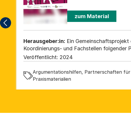
zum Material
Herausgeber:in:
Ein Gemeinschaftsprojekt 
Koordinierungs- und Fachstellen folgender P
Demokratie: Erfurt, Eichsfeld, Greiz, Unstrut
Veröffentlicht:
2024
Kreis, Schmalkalden-Meiningen, Eisenach/
Sömmerda, Weimar
Argumentationshilfen, Partnerschaften für
Praxismaterialien