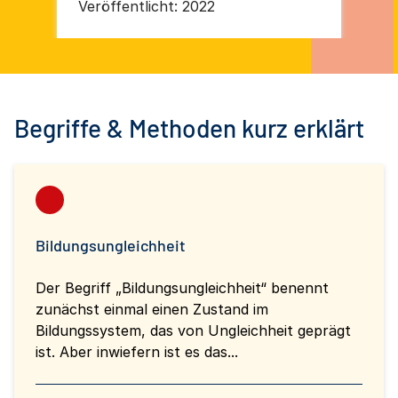
Forschung e. V./DGB Bildungswerk
For
Veröffentlicht:
2022
Ver
Bund
Begriffe & Methoden kurz erklärt
Bildungsungleichheit
Der Begriff „Bildungsungleichheit“ benennt
zunächst einmal einen Zustand im
Bildungssystem, das von Ungleichheit geprägt
ist. Aber inwiefern ist es das...