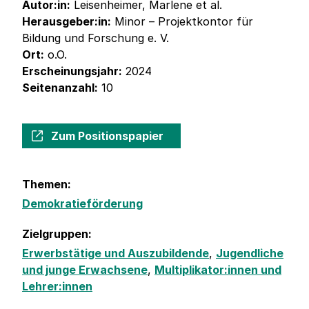
Autor:in:
Leisenheimer, Marlene et al.
Herausgeber:in:
Minor – Projektkontor für
Bildung und Forschung e. V.
Ort:
o.O.
Erscheinungsjahr:
2024
Seitenanzahl:
10
Zum Positionspapier
Themen:
Demokratieförderung
Zielgruppen:
Erwerbstätige und Auszubildende
,
Jugendliche
und junge Erwachsene
,
Multiplikator:innen und
Lehrer:innen