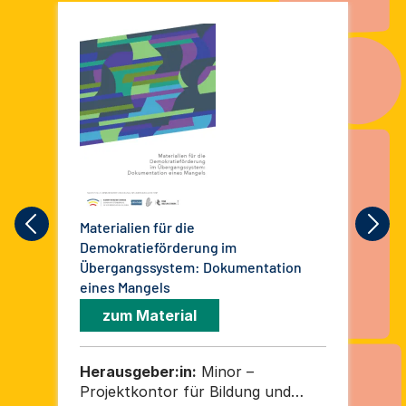
Materialien für die
Das
Demokratieförderung im
Dok
Übergangssystem: Dokumentation
& 2
eines Mangels
zum Material
Herausgeber:in:
Minor –
He
Projektkontor für Bildung und
Pr