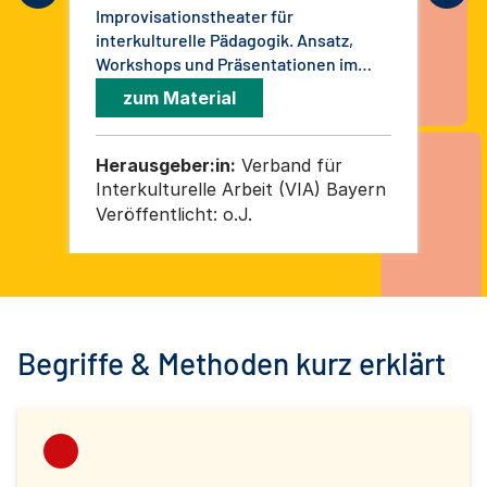
Improvisationstheater für
interkulturelle Pädagogik. Ansatz,
Workshops und Präsentationen im
Rahmen des Projektes "Bühne frei"
zum Material
Herausgeber:in:
Verband für
He
Interkulturelle Arbeit (VIA) Bayern
Int
Veröffentlicht:
o.J.
Ver
Begriffe & Methoden kurz erklärt