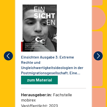
Einsichten Ausgabe 3: Extreme
Lob
Rechte und
und
Ungleichwertigkeitsideologien in der
Postmigrationsgesellschaft. Eine
Herausforderung für die pädagogische
zum Material
Arbeit
Herausgeber:in:
Fachstelle
He
mobirex
Ar
Ju
Veröffentlicht:
2023
Ver