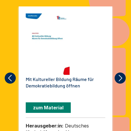
Mit Kultureller Bildung Räume für
Kin
Demokratiebildung öffnen
Kin
zum Material
Herausgeber:in:
Deutsches
He