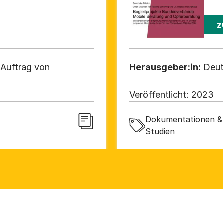
ie Praxis
202
z
 Auftrag von
Herausgeber:in:
Deut
Veröffentlicht:
2023
Dokumentationen & 
Studien