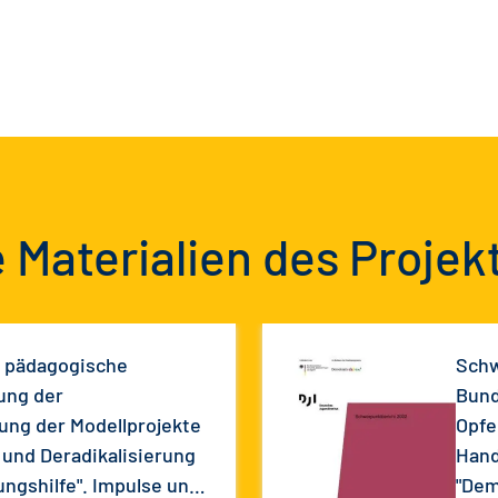
 Materialien des Projek
e pädagogische
Schw
ung der
Bund
ung der Modellprojekte
Opfe
und Deradikalisierung
Hand
ungshilfe". Impulse und
"Dem