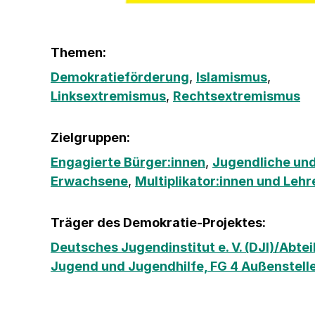
Themen:
Demokratieförderung
,
Islamismus
,
Linksextremismus
,
Rechtsextremismus
Zielgruppen:
Engagierte Bürger:innen
,
Jugendliche und
Erwachsene
,
Multiplikator:innen und Lehr
Träger des Demokratie-Projektes:
Deutsches Jugendinstitut e. V. (DJI)/Abte
Jugend und Jugendhilfe, FG 4 Außenstelle