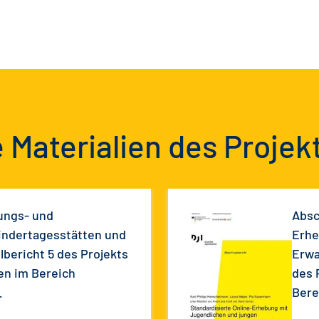
 Materialien des Projek
ungs- und
Absc
indertagesstätten und
Erhe
lbericht 5 des Projekts
Erwa
en im Bereich
des 
Bere
Extr