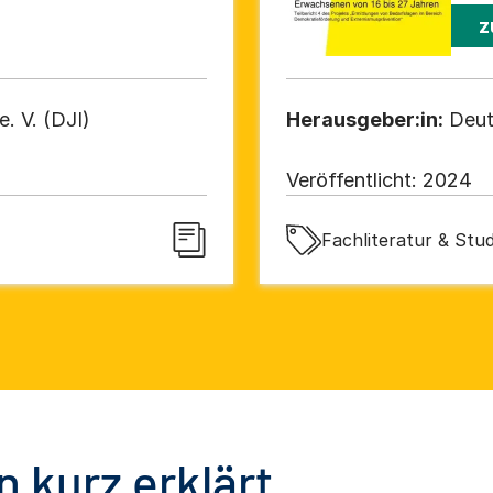
z
. V. (DJI)
Herausgeber:in:
Deut
Veröffentlicht:
2024
Fachliteratur & Stu
 kurz erklärt