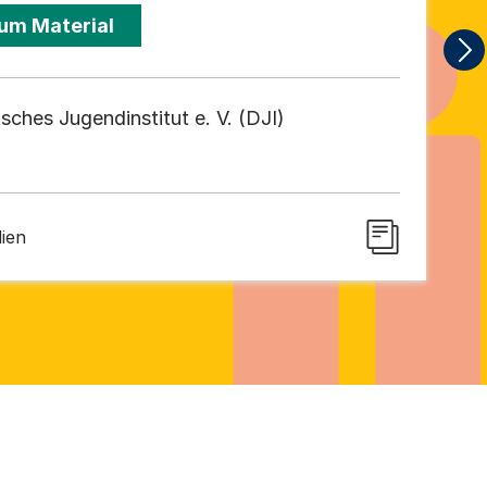
um Material
sches Jugendinstitut e. V. (DJI)
dien