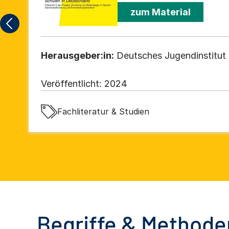
zum Material
Herausgeber:in:
Deutsches Jugendinstitut e
Veröffentlicht:
2024
Fachliteratur & Studien
Begriffe & Methoden