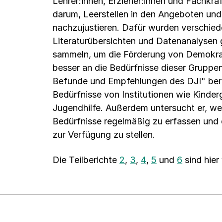
Lehrer:innen, Erzieher:innen und Fachkräf
darum, Leerstellen in den Angeboten und 
nachzujustieren. Dafür wurden verschi
Literaturübersichten und Datenanalysen g
sammeln, um die Förderung von Demokrat
besser an die Bedürfnisse dieser Gruppen
Befunde und Empfehlungen des DJI" berü
Bedürfnisse von Institutionen wie Kinder
Jugendhilfe. Außerdem untersucht er, we
Bedürfnisse regelmäßig zu erfassen und d
zur Verfügung zu stellen.
Die Teilberichte
2
,
3
,
4
,
5
und
6
sind hier 