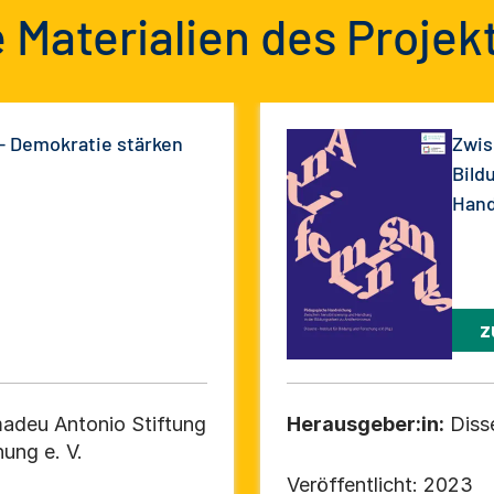
 Materialien des Projek
– Demokratie stärken
Zwis
Bild
Hand
z
madeu Antonio Stiftung
Herausgeber:in:
Diss
hung e. V.
Veröffentlicht:
2023