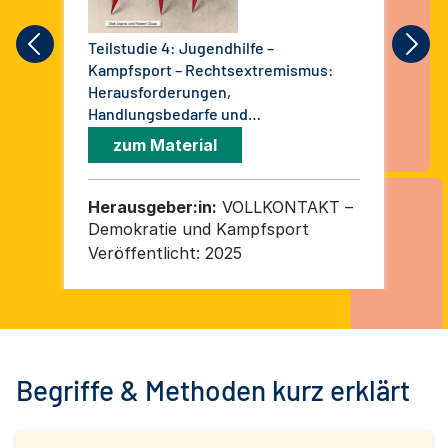
Teilstudie 4: Jugendhilfe –
Mon
Kampfsport – Rechtsextremismus:
Ext
Herausforderungen,
Ka
Handlungsbedarfe und
Lösungsansätze. Ergebnisbericht
zum Material
einer exemplarischen Erhebung im
Bereich der Jugendhilfe in Leipzig
Herausgeber:in:
VOLLKONTAKT –
He
Demokratie und Kampfsport
De
Veröffentlicht:
2025
Ver
Begriffe & Methoden kurz erklärt