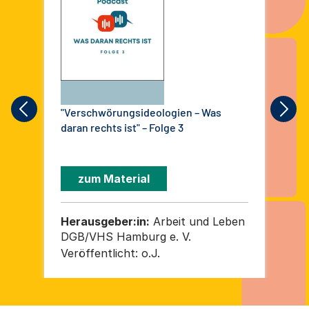
"Verschwörungsideologien – Was
"Ve
daran rechts ist" – Folge 3
dar
zum Material
Herausgeber:in:
Arbeit und Leben
He
DGB/VHS Hamburg e. V.
DG
Veröffentlicht:
o.J.
Ver