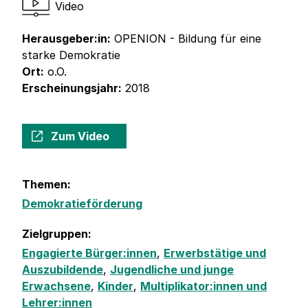
Video
Herausgeber:in:
OPENION - Bildung für eine
starke Demokratie
Ort:
o.O.
Erscheinungsjahr:
2018
Zum Video
Themen:
Demokratieförderung
Zielgruppen:
Engagierte Bürger:innen
,
Erwerbstätige und
Auszubildende
,
Jugendliche und junge
Erwachsene
,
Kinder
,
Multiplikator:innen und
Lehrer:innen