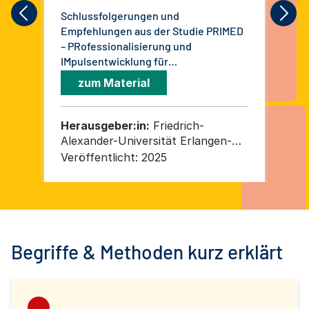
Schlussfolgerungen und
Ges
Empfehlungen aus der Studie PRIMED
müs
– PRofessionalisierung und
IMpulsentwicklung für
Demokratiebildner:innen im Auftrag
zum Material
der Deutschen Kinder- und
Jugendstiftung
Herausgeber:in:
Friedrich-
He
Alexander-Universität Erlangen-
un
Nürnberg - Institut für
Veröffentlicht:
2025
Ver
Grundschulforschung
Begriffe & Methoden kurz erklärt