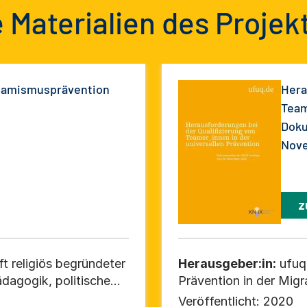
 Materialien des Projek
slamismusprävention
Hera
Team
Doku
Nov
z
 religiös begründeter
Herausgeber:in:
ufuq
dagogik, politische
Prävention in der Migr
ellschaft, modus -
Veröffentlicht:
2020