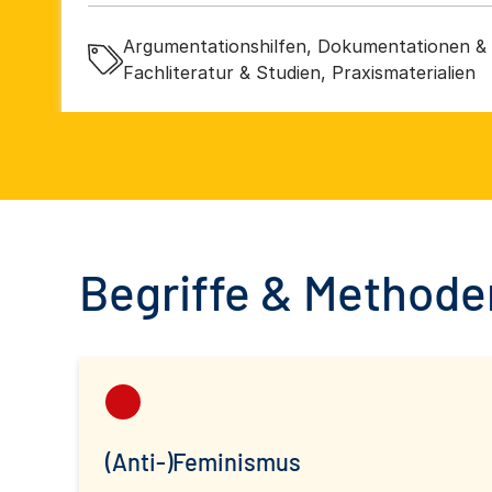
Zentrum für angewandte Deradikalisierungsf
gGmbH
Argumentationshilfen, Dokumentationen & 
Fachliteratur & Studien, Praxismaterialien
Begriffe & Methoden
(Anti-)Feminismus