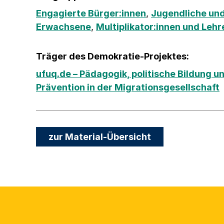
Engagierte Bürger:innen
,
Jugendliche und
Erwachsene
,
Multiplikator:innen und Lehr
Träger des Demokratie-Projektes:
ufuq.de – Pädagogik, politische Bildung u
Prävention in der Migrationsgesellschaft
zur Material-Übersicht