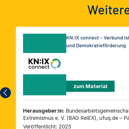
Weitere
KN:IX connect – Verbund I
und Demokratieförderung
zum Material
Herausgeber:in:
Bundesarbeitsgemeinschaft
Extremismus e. V. (BAG RelEX), ufuq.de – Pä
Bildung und Prävention in der Migrationsges
Veröffentlicht:
2025