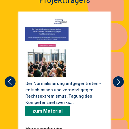
Der Normalisierung entgegentreten –
Dop
entschlossen und vernetzt gegen
Inn
Rechtsextremismus. Tagung des
Deu
Kompetenznetzwerks
tür
Rechtsextremismusprävention am 18.
zum Material
und 19. April 2024 in Leipzig.
Tagungsdokumentation
Herausgeber:in:
He