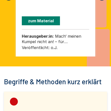
Neu
set
Dis
zum Material
Herausgeber:in:
Mach‘ meinen
He
Kumpel nicht an! – für
Kum
Gleichbehandlung, gegen
Gl
Veröffentlicht:
o.J.
Ver
Rassismus e. V.
Ras
Begriffe & Methoden kurz erklärt