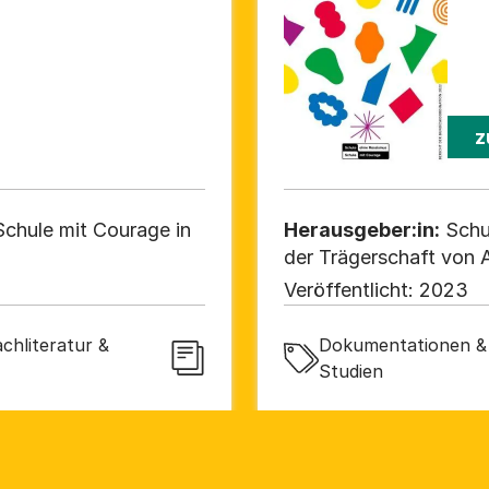
z
chule mit Courage in
Herausgeber:in:
Schu
der Trägerschaft von A
Veröffentlicht:
2023
chliteratur &
Dokumentationen & 
Studien