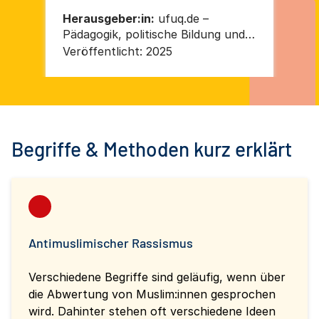
Herausgeber:in:
ufuq.de –
He
Pädagogik, politische Bildung und
Ko
Prävention in der
„Is
Veröffentlicht:
2025
Ver
Migrationsgesellschaft
(KN
Begriffe & Methoden kurz erklärt
Antimuslimischer Rassismus
Verschiedene Begriffe sind geläufig, wenn über
die Abwertung von Muslim:innen gesprochen
wird. Dahinter stehen oft verschiedene Ideen