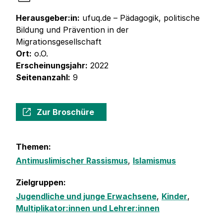
Herausgeber:in:
ufuq.de – Pädagogik, politische
Bildung und Prävention in der
Migrationsgesellschaft
Ort:
o.O.
Erscheinungsjahr:
2022
Seitenanzahl:
9
Zur Broschüre
Themen:
Antimuslimischer Rassismus
,
Islamismus
Zielgruppen:
Jugendliche und junge Erwachsene
,
Kinder
,
Multiplikator:innen und Lehrer:innen