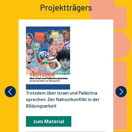
Projektträgers
Trotzdem über Israel und Palästina
Ana
sprechen. Der Nahostkonflikt in der
Bil
Bildungsarbeit
Prä
kom
zum Material