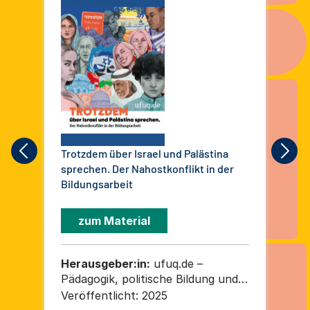
Trotzdem über Israel und Palästina
Ana
sprechen. Der Nahostkonflikt in der
Bil
Bildungsarbeit
Ges
zum Material
Herausgeber:in:
ufuq.de –
He
Pädagogik, politische Bildung und
Ko
Prävention in der
„Is
Veröffentlicht:
2025
Ver
Migrationsgesellschaft
(KN