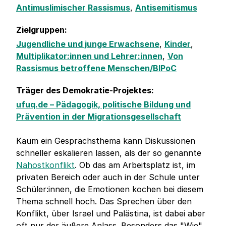
Antimuslimischer Rassismus
,
Antisemitismus
Zielgruppen:
Jugendliche und junge Erwachsene
,
Kinder
,
Multiplikator:innen und Lehrer:innen
,
Von
Rassismus betroffene Menschen/BIPoC
Träger des Demokratie-Projektes:
ufuq.de – Pädagogik, politische Bildung und
Prävention in der Migrationsgesellschaft
Kaum ein Gesprächsthema kann Diskussionen
schneller eskalieren lassen, als der so genannte
Nahostkonflikt
. Ob das am Arbeitsplatz ist, im
privaten Bereich oder auch in der Schule unter
Schüler:innen, die Emotionen kochen bei diesem
Thema schnell hoch. Das Sprechen über den
Konflikt, über Israel und Palästina, ist dabei aber
oft nur der äußere Anlass. Besonders das "Wie"